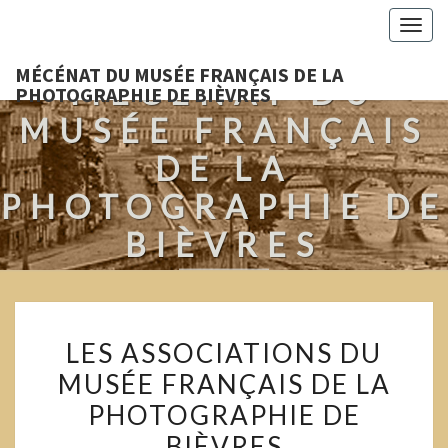
Togg
navig
MÉCÉNAT DU MUSÉE FRANÇAIS DE LA
MÉCÉNAT DU
PHOTOGRAPHIE DE BIÈVRES
MUSÉE FRANÇAIS
DE LA
PHOTOGRAPHIE DE
BIÈVRES
Pour Que L'Image Perdure !
LES
LES ASSOCIATIONS DU
ASSOCIATIONS
MUSÉE FRANÇAIS DE LA
DU
PHOTOGRAPHIE DE
MUSÉE
FRANÇAIS
BIÈVRES